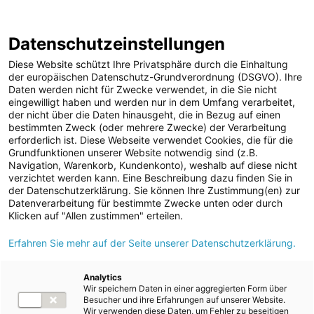
Annual Report
Report Archive
2024/25
Datenschutzeinstellungen
Skip
Jump
Jump
Jump
Switch
Open
Op
links
directly
directly
directly
language
de
Diese Website schützt Ihre Privatsphäre durch die Einhaltung
search
mai
to
to
to
to:
der europäischen Datenschutz-Grundverordnung (DSGVO). Ihre
nav
Daten werden nicht für Zwecke verwendet, in die Sie nicht
main
search
Root Page
Consolidated non-financial report
eingewilligt haben und werden nur in dem Umfang verarbeitet,
content
Environmental information
der nicht über die Daten hinausgeht, die in Bezug auf einen
E4 Biodiversity and ecosystems
bestimmten Zweck (oder mehrere Zwecke) der Verarbeitung
erforderlich ist. Diese Webseite verwendet Cookies, die für die
Management of impacts, risks and opportunities
Grundfunktionen unserer Website notwendig sind (z.B.
Navigation, Warenkorb, Kundenkonto), weshalb auf diese nicht
verzichtet werden kann. Eine Beschreibung dazu finden Sie in
Management of impacts, risks
der Datenschutzerklärung. Sie können Ihre Zustimmung(en) zur
Datenverarbeitung für bestimmte Zwecke unten oder durch
Klicken auf "Allen zustimmen" erteilen.
and opportunities
Erfahren Sie mehr auf der Seite unserer Datenschutzerklärung.
E4-2 – Concepts related to biodiversity and
Analytics
Wir speichern Daten in einer aggregierten Form über
ecosystems
Besucher und ihre Erfahrungen auf unserer Website.
Wir verwenden diese Daten, um Fehler zu beseitigen