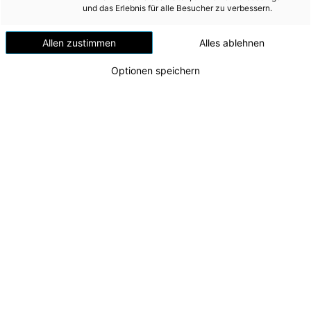
und das Erlebnis für alle Besucher zu verbessern.
The development of a transition plan for the promotion of
biodiversity and ecosystems will be based on a newly
Allen zustimmen
Alles ablehnen
developed biodiversity strategy, which will also be the basis
for specific actions to achieve the targets. The process will
Optionen speichern
be aligned with the LEAP approach (Locate, Evaluate, Assess,
Prepare) of the TNFD (Task Force on Nature-related Financial
Disclosures). The strategy will be incorporated into the
sustainability statement in good time and within the statutory
targets.
E4-3 – Actions and resources related to
biodiversity and ecosystems
Individual actions taken in the
2024/25
fiscal year relating to
biodiversity and the promotion of ecosystems are presented
below.
Promoting biodiversity in the construction of the