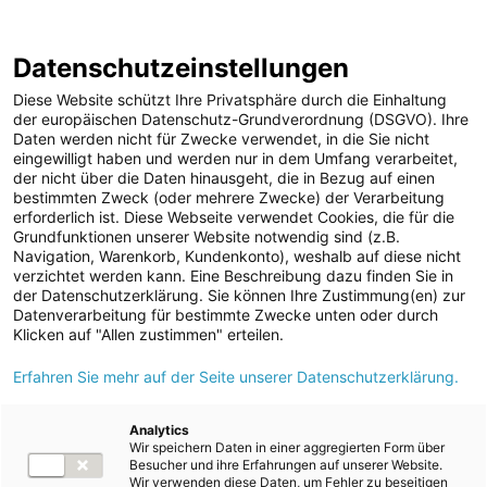
Annual Report
Report Archive
2024/25
Datenschutzeinstellungen
Skip
Jump
Jump
Jump
Switch
Open
Op
links
directly
directly
directly
language
de
Diese Website schützt Ihre Privatsphäre durch die Einhaltung
search
mai
to
to
to
to:
der europäischen Datenschutz-Grundverordnung (DSGVO). Ihre
nav
Daten werden nicht für Zwecke verwendet, in die Sie nicht
main
search
Root Page
Group Management Report
Energy Segment
eingewilligt haben und werden nur in dem Umfang verarbeitet,
content
der nicht über die Daten hinausgeht, die in Bezug auf einen
bestimmten Zweck (oder mehrere Zwecke) der Verarbeitung
erforderlich ist. Diese Webseite verwendet Cookies, die für die
Energy Segment
Grundfunktionen unserer Website notwendig sind (z.B.
Navigation, Warenkorb, Kundenkonto), weshalb auf diese nicht
verzichtet werden kann. Eine Beschreibung dazu finden Sie in
der Datenschutzerklärung. Sie können Ihre Zustimmung(en) zur
Datenverarbeitung für bestimmte Zwecke unten oder durch
Download
Klicken auf "Allen zustimmen" erteilen.
Energy Segment overview
Erfahren Sie mehr auf der Seite unserer Datenschutzerklärung.
Unit
2024/25
2023/24
Change
Analytics
EUR
Wir speichern Daten in einer aggregierten Form über
Total sales
mill.
1,864.3
2,259.6
-17.5%
Besucher und ihre Erfahrungen auf unserer Website.
Wir verwenden diese Daten, um Fehler zu beseitigen