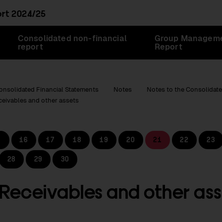
ort
2024/25
Consolidated non-financial
Group Managem
report
Report
onsolidated Financial Statements
Notes
Notes to the Consolidate
ceivables and other assets
16
17
18
19
20
21
22
23
28
29
30
 Receivables and other as