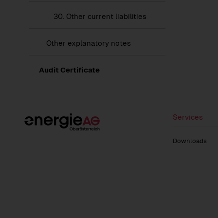
30.
Other current liabilities
Show
Other explanatory notes
submenu
of
Other
Audit Certificate
explanatory
notes
Services
Downloads