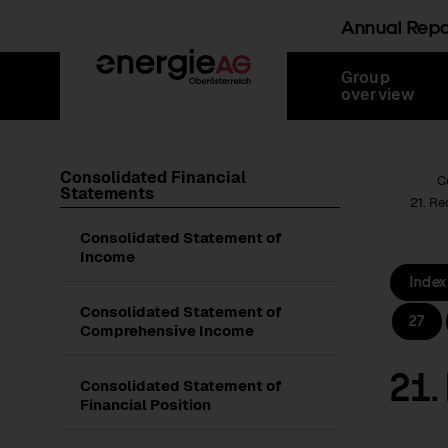
Annual Rep
Skip
Jump
Jump
Jump
Group
links
directly
directly
directly
overview
to
to
to
main
search
content
Consolidated Financial
Root Page
C
Statements
21. Re
Consolidated Statement of
Income
Index
Consolidated Statement of
27
Comprehensive Income
21.
Consolidated Statement of
Financial Position