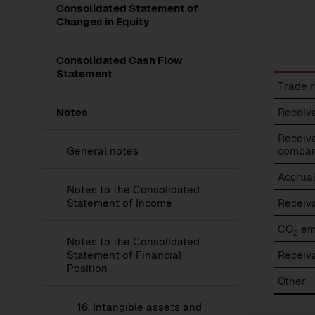
Consolidated Statement of
Changes in Equity
Consolidated Cash Flow
Statement
Receiv
Trade 
and
other
Show
Notes
Receiva
submenu
assets
of
Receiv
Notes
Show
General notes
compan
submenu
of
Accrual
General
Show
Notes to the Consolidated
notes
submenu
Statement of Income
Receiva
of
Notes
CO
em
to
2
Show
Notes to the Consolidated
the
submenu
Statement of Financial
Receiva
Consolidated
of
Statement
Position
Notes
of
Other
to
Income
the
16.
Intangible assets and
Consolidated