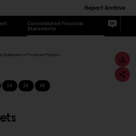
Report Archive
Switch
ent
Consolidated Financial
language
Op
de
Statements
sea
to:
d Statement of Financial Position
Toolbar
Downl
centre
24
25
26
Fa
sets