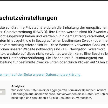
les from electricity and water supplies that have not been invoiced a
schutzeinstellungen
and recognised in the item ‘Trade receivables’.
ite schützt Ihre Privatsphäre durch die Einhaltung der europäischen
z-Grundverordnung (DSGVO). Ihre Daten werden nicht für Zwecke 
 nicht eingewilligt haben und werden nur in dem Umfang verarbeitet, d
aten hinausgeht, die in Bezug auf einen bestimmten Zweck (oder me
r Verarbeitung erforderlich ist. Diese Webseite verwendet Cookies, d
ionen unserer Website notwendig sind (z.B. Navigation, Warenkorb,
o), weshalb auf diese nicht verzichtet werden kann. Eine Beschrei
on
20.
to
 in der Datenschutzerklärung. Sie können Ihre Zustimmung(en) zur
Inventories
the
beitung für bestimmte Zwecke unten oder durch Klicken auf "Allen 
previous
page
ie mehr auf der Seite unserer Datenschutzerklärung.
Analytics
Wir speichern Daten in einer aggregierten Form über Besucher und ihre
Erfahrungen auf unserer Website. Wir verwenden diese Daten, um Fehle
beseitigen und das Erlebnis für alle Besucher zu verbessern.