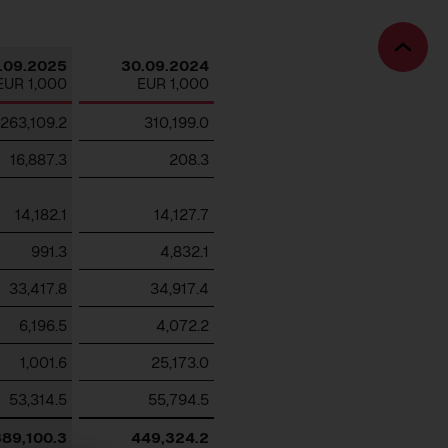
Download
Bac
.09.2025
30.09.2024
to
EUR 1,000
EUR 1,000
top
263,109.2
310,199.0
16,887.3
208.3
14,182.1
14,127.7
991.3
4,832.1
33,417.8
34,917.4
6,196.5
4,072.2
1,001.6
25,173.0
53,314.5
55,794.5
389,100.3
449,324.2