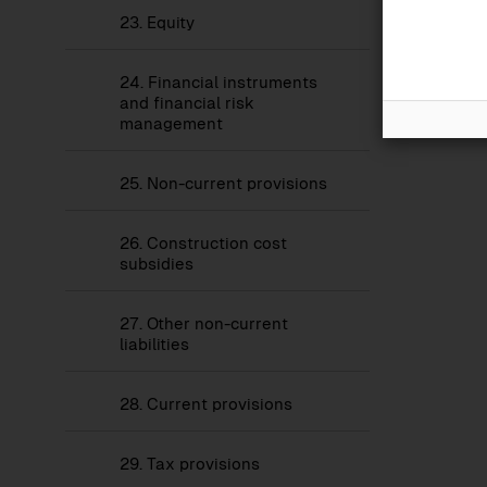
23.
Equity
24.
Financial instruments
and financial risk
management
25.
Non-current provisions
26.
Construction cost
subsidies
27.
Other non-current
liabilities
28.
Current provisions
29.
Tax provisions