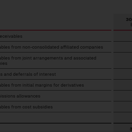
30
ables
receivables
bles from non-consolidated affiliated companies
ables from joint arrangements and associated
ies
s and deferrals of interest
bles from initial margins for derivatives
issions allowances
bles from cost subsidies