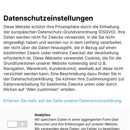
Annual Report
Report Archive
2024/25
Datenschutzeinstellungen
Skip
Jump
Jump
Jump
Switch
Open
Op
links
directly
directly
directly
language
de
Diese Website schützt Ihre Privatsphäre durch die Einhaltung
search
mai
to
to
to
to:
der europäischen Datenschutz-Grundverordnung (DSGVO). Ihre
nav
Daten werden nicht für Zwecke verwendet, in die Sie nicht
main
search
Root Page
Consolidated Financial Statements
Notes
eingewilligt haben und werden nur in dem Umfang verarbeitet,
content
Notes to the Consolidated Statement of Income
der nicht über die Daten hinausgeht, die in Bezug auf einen
14. Other financial result
bestimmten Zweck (oder mehrere Zwecke) der Verarbeitung
erforderlich ist. Diese Webseite verwendet Cookies, die für die
Grundfunktionen unserer Website notwendig sind (z.B.
Navigation, Warenkorb, Kundenkonto), weshalb auf diese nicht
verzichtet werden kann. Eine Beschreibung dazu finden Sie in
Index
der Datenschutzerklärung. Sie können Ihre Zustimmung(en) zur
Datenverarbeitung für bestimmte Zwecke unten oder durch
6
7
8
9
10
11
12
Klicken auf "Allen zustimmen" erteilen.
13
14
15
Erfahren Sie mehr auf der Seite unserer Datenschutzerklärung.
14. Other financial result
Analytics
Wir speichern Daten in einer aggregierten Form über
Besucher und ihre Erfahrungen auf unserer Website.
Wir verwenden diese Daten, um Fehler zu beseitigen