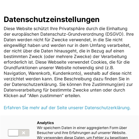
Annual Report
Report Archive
2024/25
Datenschutzeinstellungen
Skip
Jump
Jump
Jump
Switch
Open
Op
links
directly
directly
directly
language
de
Diese Website schützt Ihre Privatsphäre durch die Einhaltung
search
mai
to
to
to
to:
der europäischen Datenschutz-Grundverordnung (DSGVO). Ihre
nav
Daten werden nicht für Zwecke verwendet, in die Sie nicht
main
search
Root Page
Consolidated Financial Statements
Notes
eingewilligt haben und werden nur in dem Umfang verarbeitet,
content
Other explanatory notes
der nicht über die Daten hinausgeht, die in Bezug auf einen
bestimmten Zweck (oder mehrere Zwecke) der Verarbeitung
erforderlich ist. Diese Webseite verwendet Cookies, die für die
Grundfunktionen unserer Website notwendig sind (z.B.
Other explanatory notes
Navigation, Warenkorb, Kundenkonto), weshalb auf diese nicht
verzichtet werden kann. Eine Beschreibung dazu finden Sie in
der Datenschutzerklärung. Sie können Ihre Zustimmung(en) zur
Datenverarbeitung für bestimmte Zwecke unten oder durch
Klicken auf "Allen zustimmen" erteilen.
Index
Erfahren Sie mehr auf der Seite unserer Datenschutzerklärung.
31
32
33
34
35
36
Analytics
Wir speichern Daten in einer aggregierten Form über
Besucher und ihre Erfahrungen auf unserer Website.
Wir verwenden diese Daten, um Fehler zu beseitigen