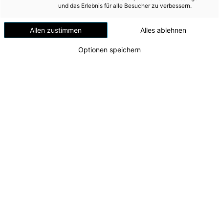
und das Erlebnis für alle Besucher zu verbessern.
Sales
EUR
revenues
mill.
2,842.0
3,159.7
-10.1%
Allen zustimmen
Alles ablehnen
Operating
EUR
Optionen speichern
result (EBIT)
mill.
298.0
398.2
-25.2%
EBIT margin
%
10.5
12.6
-16.7%
Financial
EUR
result
mill.
1.2
1.9
-36.8%
Earnings
EUR
before taxes
mill.
299.2
400.1
-25.2%
Balance
EUR
sheet total
mill.
3,781.6
3,917.6
-3.5%
EUR
Equity
mill.
2,098.7
1,914.9
9.6%
Equity ratio
%
55.5
48.9
13.5%
EUR