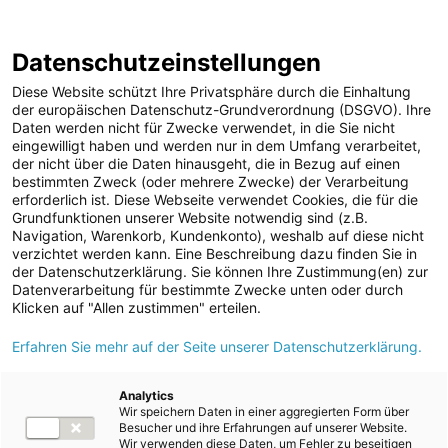
Annual Report
Report Archive
2024/25
Datenschutzeinstellungen
Skip
Jump
Jump
Jump
Switch
Open
Op
links
directly
directly
directly
language
de
Diese Website schützt Ihre Privatsphäre durch die Einhaltung
search
mai
to
to
to
to:
der europäischen Datenschutz-Grundverordnung (DSGVO). Ihre
nav
Daten werden nicht für Zwecke verwendet, in die Sie nicht
main
search
Root Page
Group Management Report
Group
eingewilligt haben und werden nur in dem Umfang verarbeitet,
content
Business development in the Group
der nicht über die Daten hinausgeht, die in Bezug auf einen
Assets, liabilities, financial position and profit or loss
bestimmten Zweck (oder mehrere Zwecke) der Verarbeitung
erforderlich ist. Diese Webseite verwendet Cookies, die für die
Grundfunktionen unserer Website notwendig sind (z.B.
Navigation, Warenkorb, Kundenkonto), weshalb auf diese nicht
Assets, liabilities, financial
verzichtet werden kann. Eine Beschreibung dazu finden Sie in
der Datenschutzerklärung. Sie können Ihre Zustimmung(en) zur
1)
position and profit or loss
Datenverarbeitung für bestimmte Zwecke unten oder durch
Klicken auf "Allen zustimmen" erteilen.
Erfahren Sie mehr auf der Seite unserer Datenschutzerklärung.
Download
Analytics
Group overview
Wir speichern Daten in einer aggregierten Form über
Besucher und ihre Erfahrungen auf unserer Website.
Unit
2024/25
2023/24
Change
Wir verwenden diese Daten, um Fehler zu beseitigen