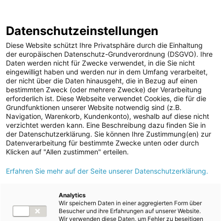
Annual Report
Report Archive
2024/25
Datenschutzeinstellungen
Skip
Jump
Jump
Jump
Switch
Open
Op
links
directly
directly
directly
language
de
Diese Website schützt Ihre Privatsphäre durch die Einhaltung
search
mai
to
to
to
to:
der europäischen Datenschutz-Grundverordnung (DSGVO). Ihre
nav
Daten werden nicht für Zwecke verwendet, in die Sie nicht
main
search
Root Page
Group Management Report
Outlook
eingewilligt haben und werden nur in dem Umfang verarbeitet,
content
der nicht über die Daten hinausgeht, die in Bezug auf einen
bestimmten Zweck (oder mehrere Zwecke) der Verarbeitung
erforderlich ist. Diese Webseite verwendet Cookies, die für die
Outlook
Grundfunktionen unserer Website notwendig sind (z.B.
Navigation, Warenkorb, Kundenkonto), weshalb auf diese nicht
verzichtet werden kann. Eine Beschreibung dazu finden Sie in
der Datenschutzerklärung. Sie können Ihre Zustimmung(en) zur
Datenverarbeitung für bestimmte Zwecke unten oder durch
According to the latest forecasts from economic research
Klicken auf "Allen zustimmen" erteilen.
institutes,
economic activity
will continue to develop in a
positive way in the
2025/26
fiscal year. The recovery in
Erfahren Sie mehr auf der Seite unserer Datenschutzerklärung.
external trade in goods is expected to start in the 2026
calendar year, while the positive trend in residential building
Analytics
investment, already increasing in fiscal year
2024/25
, will
Wir speichern Daten in einer aggregierten Form über
continue. Domestic economic research institutes IHS and
Besucher und ihre Erfahrungen auf unserer Website.
Wir verwenden diese Daten, um Fehler zu beseitigen
WIFO expect GDP growth in Austria to be between +0.9% and