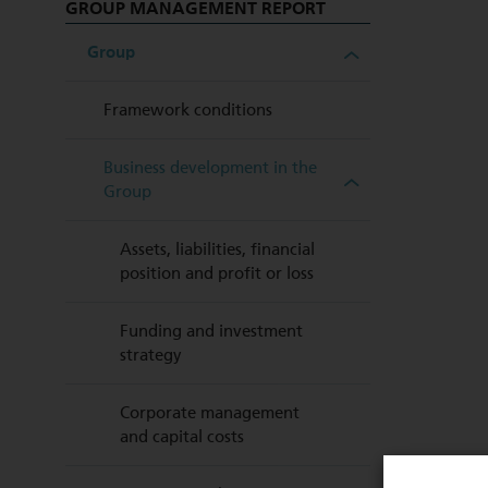
GROUP MANAGEMENT REPORT
Group
Framework conditions
Business development in the
Group
Assets, liabilities, financial
position and profit or loss
Funding and investment
strategy
Corporate management
and capital costs