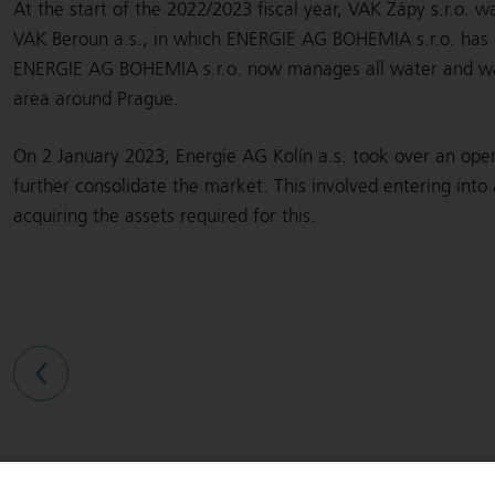
At the start of the 2022/2023 fiscal year, VAK Zápy s.r.o.
VAK Beroun a.s., in which ENERGIE AG BOHEMIA s.r.o. has
ENERGIE AG BOHEMIA s.r.o. now manages all water and wast
area around Prague.
On 2 January 2023, Energie AG Kolín a.s. took over an operat
further consolidate the market. This involved entering int
acquiring the assets required for this.