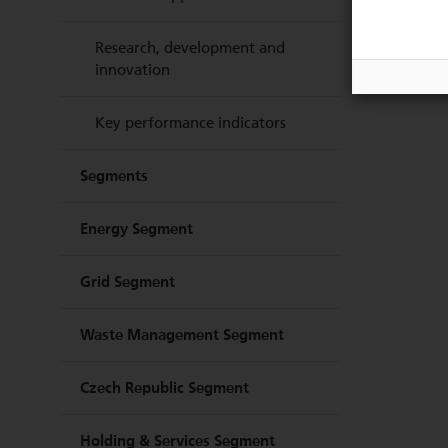
Research, development and
innovation
Key performance indicators
Segments
Energy Segment
Grid Segment
Waste Management Segment
Czech Republic Segment
Holding & Services Segment