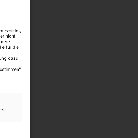
verwendet,
er nicht
hrere
ie für die
bung dazu
zustimmen"
r zu