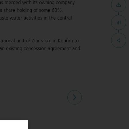
 was merged with its owning company
 a share holding of some 60%.
e water activities in the central
ional unit of Zipr s.r.o. in Kouřim to
o an existing concession agreement and