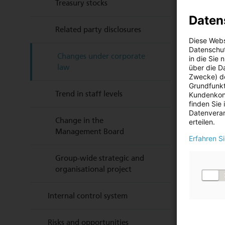
Treasury stocks
Daten
Related party disclosures
Diese Webs
Datenschut
Changes under corporate
in die Sie
law
über die D
Zwecke) de
Grundfunkt
Trend in staff levels
Kundenkont
finden Sie
Datenverar
Change in the
erteilen.
Management Board
Erfahren S
Group-wide strategic and
organisational project
Internal control system
Risks and opportunities