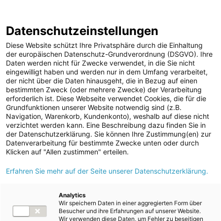
Semi-Annual Financial Report
Report Archive
2022/2023
Datenschutzeinstellungen
Diese Website schützt Ihre Privatsphäre durch die Einhaltung
der europäischen Datenschutz-Grundverordnung (DSGVO). Ihre
Daten werden nicht für Zwecke verwendet, in die Sie nicht
eingewilligt haben und werden nur in dem Umfang verarbeitet,
der nicht über die Daten hinausgeht, die in Bezug auf einen
9. Related party disclosures
bestimmten Zweck (oder mehrere Zwecke) der Verarbeitung
erforderlich ist. Diese Webseite verwendet Cookies, die für die
Grundfunktionen unserer Website notwendig sind (z.B.
Navigation, Warenkorb, Kundenkonto), weshalb auf diese nicht
verzichtet werden kann. Eine Beschreibung dazu finden Sie in
der Datenschutzerklärung. Sie können Ihre Zustimmung(en) zur
Datenverarbeitung für bestimmte Zwecke unten oder durch
Klicken auf "Allen zustimmen" erteilen.
Erfahren Sie mehr auf der Seite unserer Datenschutzerklärung.
Index
1
2
3
4
5
6
7
Analytics
8
9
10
Wir speichern Daten in einer aggregierten Form über
Besucher und ihre Erfahrungen auf unserer Website.
Wir verwenden diese Daten, um Fehler zu beseitigen